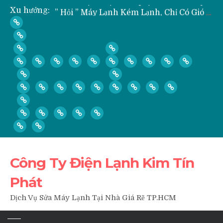
Xu hướng:
” Hỏi ” Máy Lạnh Kém Lạnh, Chỉ Có Gió Không Lạnh Phải Làm Sao?
” Hỏi ” Có Nên Bơm Gas Mỗi Khi Vệ Sinh, Tháo Lắp Máy Lạnh Hay Không?
Nạp Gas, Thay Gas, Bơm Gas Máy Lạnh Quận Thủ Đức
Dịch Vụ Sửa Tủ Lạnh Tại Nhà Quận 3
Công Ty Điện Lạnh Kim Tín
Phát
Dịch Vụ Sửa Máy Lạnh Tại Nhà Giá Rẽ TP.HCM