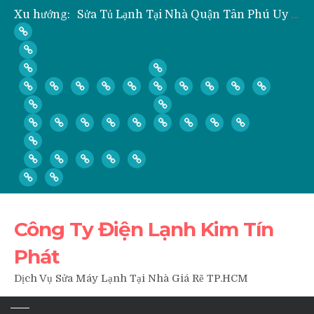
Xu hướng:
Sửa Tủ Lạnh Tại Nhà Quận Tân Phú Uy Tín Giá Rẻ
” Hỏi ” Máy Lạnh Kém Lạnh, Chỉ Có Gió Không Lạnh Phải Làm Sao?
” Hỏi ” Có Nên Bơm Gas Mỗi Khi Vệ Sinh, Tháo Lắp Máy Lạnh Hay Không?
Nạp Gas, Thay Gas, Bơm Gas Máy Lạnh Quận Thủ Đức
Dịch Vụ Sửa Tủ Lạnh Tại Nhà Quận 3
Công Ty Điện Lạnh Kim Tín
Phát
Dịch Vụ Sửa Máy Lạnh Tại Nhà Giá Rẽ TP.HCM