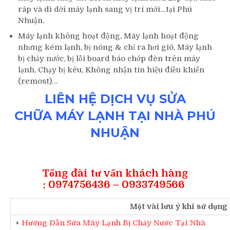
ráp và di dời máy lạnh sang vị trí mới…tại Phú
Nhuận.
Máy lạnh không hoạt động, Máy lạnh hoạt động
nhưng kém lạnh, bị nóng & chỉ ra hơi gió, Máy lạnh
bị chảy nước, bị lỗi board báo chớp đèn trên máy
lạnh, Chạy bị kêu, Không nhận tín hiệu điều khiển
(remost)…
LIÊN HỆ DỊCH VỤ SỬA
CHỮA MÁY LẠNH TẠI NHÀ PHÚ
NHUẬN
Tổng đài tư vấn khách hàng
: 0974756436 – 0933749566
Một vài lưu ý khi sử dụng
+
Hướng Dẫn Sửa Máy Lạnh Bị Chảy Nước Tại Nhà