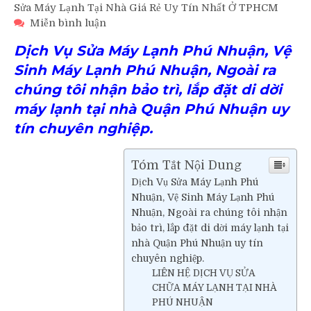
Sửa Máy Lạnh Tại Nhà Giá Rẻ Uy Tín Nhất Ở TPHCM
trên
Miễn bình luận
Dịch
Dịch Vụ Sửa Máy Lạnh Phú Nhuận, Vệ
Vụ
Sửa
Sinh Máy Lạnh Phú Nhuận, Ngoài ra
Máy
chúng tôi nhận bảo trì, lắp đặt di dời
Lạnh
máy lạnh tại nhà Quận Phú Nhuận uy
Phú
Nhuận
tín chuyên nghiệp.
Tóm Tắt Nội Dung
Dịch Vụ Sửa Máy Lạnh Phú
Nhuận, Vệ Sinh Máy Lạnh Phú
Nhuận, Ngoài ra chúng tôi nhận
bảo trì, lắp đặt di dời máy lạnh tại
nhà Quận Phú Nhuận uy tín
chuyên nghiệp.
LIÊN HỆ DỊCH VỤ SỬA
CHỮA MÁY LẠNH TẠI NHÀ
PHÚ NHUẬN