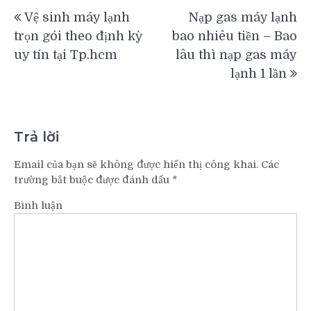
Điều
Vệ sinh máy lạnh
Nạp gas máy lạnh
hướng
trọn gói theo định kỳ
bao nhiêu tiền – Bao
bài
uy tín tại Tp.hcm
lâu thì nạp gas máy
viết
lạnh 1 lần
Trả lời
Email của bạn sẽ không được hiển thị công khai.
Các
trường bắt buộc được đánh dấu
*
Bình luận