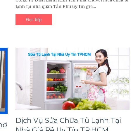
Công Ty Điện Lạnh Kim Tín Phát chuyên sửa chữa tủ
n
Tủ
h
lạnh tại nhà quận Tân Phú uy tín giá…
Lạnh
Tại
Nhà
Đọc tiếp
Quận
h
Tân
Phú
Uy
n
Tín
Giá
Rẻ
Dịch Vụ Sửa Chữa Tủ Lạnh Tại
hợ
Nhà Giá Rẻ Uy Tín TP.HCM