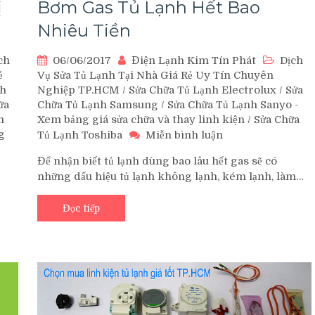
Bơm Gas Tủ Lạnh Hết Bao
ị
Nhiêu Tiền
06/06/2017
Điện Lạnh Kim Tín Phát
Dịch
ch
Vụ Sửa Tủ Lạnh Tại Nhà Giá Rẻ Uy Tín Chuyên
ẻ
Nghiệp TP.HCM
/
Sửa Chữa Tủ Lạnh Electrolux
/
Sửa
nh
Chữa Tủ Lạnh Samsung
/
Sửa Chữa Tủ Lạnh Sanyo -
ữa
Xem bảng giá sửa chữa và thay linh kiện
/
Sửa Chữa
m
trên
g
Tủ Lạnh Toshiba
Miễn bình luận
Bơm
Để nhận biết tủ lạnh dùng bao lâu hết gas sẽ có
Gas
những dấu hiệu tủ lạnh không lạnh, kém lạnh, làm…
Tủ
Lạnh
Hết
Đọc tiếp
Bao
Nhiêu
Tiền