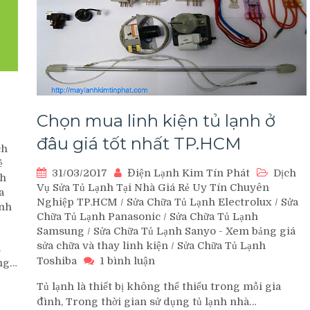
Chọn mua linh kiện tủ lạnh ở
đâu giá tốt nhất TP.HCM
ch
ẻ
31/03/2017
Điện Lạnh Kim Tín Phát
Dịch
nh
Vụ Sửa Tủ Lạnh Tại Nhà Giá Rẻ Uy Tín Chuyên
a
Nghiệp TP.HCM
/
Sửa Chữa Tủ Lạnh Electrolux
/
Sửa
inh
Chữa Tủ Lạnh Panasonic
/
Sửa Chữa Tủ Lạnh
Samsung
/
Sửa Chữa Tủ Lạnh Sanyo - Xem bảng giá
rung
sửa chữa và thay linh kiện
/
Sửa Chữa Tủ Lạnh
à
âm
ở
Toshiba
1 bình luận
ng…
ảo
Chọn
ành
Tủ lạnh là thiết bị không thể thiếu trong mỗi gia
mua
ửa
đình, Trong thời gian sử dụng tủ lạnh nhà…
linh
ủ