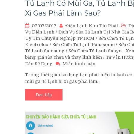
Tủ Lạnh Có Mùi Ga, Tủ Lạnh B
Xì Gas Phải Làm Sao?
07/07/2017
Điện Lạnh Kim Tín Phát
Dị
Vụ Điện Lạnh
/
Dịch Vụ Sửa Tủ Lạnh Tại Nhà Giá R
Uy Tín Chuyên Nghiệp TP.HCM
/
Sửa Chữa Tủ Lạ
Electrolux
/
Sửa Chữa Tủ Lạnh Panasonic
/
Sửa Ch
Tủ Lạnh Samsung
/
Sửa Chữa Tủ Lạnh Sanyo - Xe
bảng giá sửa chữa và thay linh kiện
/
Tư Vấn Hướn
trên
Dẫn Sử Dụng
Miễn bình luận
Tủ
Trong thời gian sử dụng bạn phát hiện tủ lạnh có
Lạnh
mùi ga, tủ lạnh bị xì gas phải làm…
Có
Mùi
Ga,
Đọc tiếp
Tủ
Lạnh
Bị
Xì
Gas
Phải