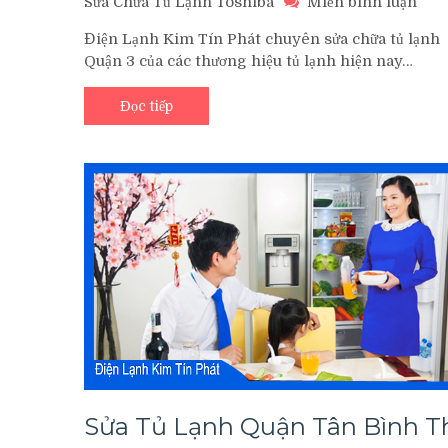
trê
Sửa Chữa Tủ Lạnh Toshiba
Miễn bình luận
Dịc
Điện Lạnh Kim Tín Phát chuyên sửa chữa tủ lạnh
Vụ
Quận 3 của các thương hiệu tủ lạnh hiện nay…
Sửa
Tủ
Lạn
Đọc tiếp
Tại
Nhà
Quậ
3
Sửa Tủ Lạnh Quận Tân Bình T