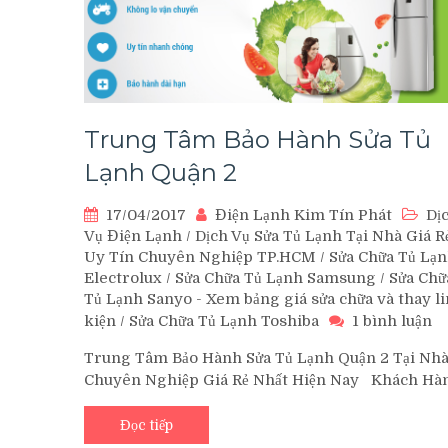
Làm
Sao?
Trung Tâm Bảo Hành Sửa Tủ
Lạnh Quận 2
17/04/2017
Điện Lạnh Kim Tín Phát
Dị
Vụ Điện Lạnh
/
Dịch Vụ Sửa Tủ Lạnh Tại Nhà Giá R
Uy Tín Chuyên Nghiệp TP.HCM
/
Sửa Chữa Tủ Lạ
Electrolux
/
Sửa Chữa Tủ Lạnh Samsung
/
Sửa Chữ
Tủ Lạnh Sanyo - Xem bảng giá sửa chữa và thay l
ở
kiện
/
Sửa Chữa Tủ Lạnh Toshiba
1 bình luận
T
Trung Tâm Bảo Hành Sửa Tủ Lạnh Quận 2 Tại Nh
T
Chuyên Nghiệp Giá Rẻ Nhất Hiện Nay Khách Hà
B
H
S
Đọc tiếp
T