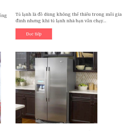
ở
Nguyên
Tủ lạnh là đồ dùng không thể thiếu trong mỗi gia
ống
Nhân
đình nhưng khi tủ lạnh nhà bạn vẫn chạy…
Tủ
Lạnh
Vẫn
Đọc tiếp
Chạy
Nhưng
Không
Đông
Đá,
Lâu
Đông
Đá