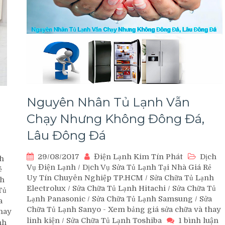
n
nh
g
Nguyên Nhân Tủ Lạnh Vẫn
Chạy Nhưng Không Đông Đá,
Lâu Đông Đá
29/08/2017
Điện Lạnh Kim Tín Phát
Dịch
h
Vụ Điện Lạnh
/
Dịch Vụ Sửa Tủ Lạnh Tại Nhà Giá Rẻ
ẻ
Uy Tín Chuyên Nghiệp TP.HCM
/
Sửa Chữa Tủ Lạnh
nh
Electrolux
/
Sửa Chữa Tủ Lạnh Hitachi
/
Sửa Chữa Tủ
Tủ
Lạnh Panasonic
/
Sửa Chữa Tủ Lạnh Samsung
/
Sửa
a
Chữa Tủ Lạnh Sanyo - Xem bảng giá sửa chữa và thay
hay
linh kiện
/
Sửa Chữa Tủ Lạnh Toshiba
1 bình luận
nh