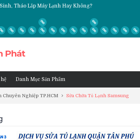
Lạnh Quận Thủ Đức
 3
n Phát
 hệ
Danh Mục Sản Phẩm
Tín Chuyên Nghiệp TP.HCM
Sửa Chữa Tủ Lạnh Samsung
g