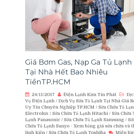
Kiệ
Chí
Hãn
Giá Bơm Gas, Nạp Ga Tủ Lạnh
Tại Nhà Hết Bao Nhiêu
TiềnTP.HCM
24/11/2017
Điện Lạnh Kim Tín Phát
Dịc
Vụ Điện Lạnh
/
Dịch Vụ Sửa Tủ Lạnh Tại Nhà Giá R
Uy Tín Chuyên Nghiệp TP.HCM
/
Sửa Chữa Tủ Lạ
Electrolux
/
Sửa Chữa Tủ Lạnh Hitachi
/
Sửa Chữa 
Lạnh Panasonic
/
Sửa Chữa Tủ Lạnh Samsung
/
Sử
Chữa Tủ Lạnh Sanyo - Xem bảng giá sửa chữa và t
linh kiện
/
Sửa Chữa Tủ Lạnh Toshiba
Miễn bì