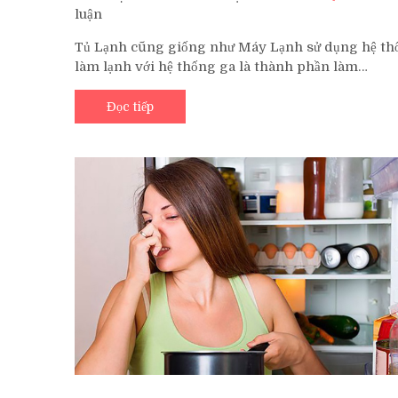
luận
trên
Giá
Tủ Lạnh cũng giống như Máy Lạnh sử dụng hệ th
Bơm
làm lạnh với hệ thống ga là thành phần làm…
Gas,
Nạp
Ga
Đọc tiếp
Tủ
Lạnh
Tại
Nhà
Hết
Bao
Nhiêu
TiềnTP.HCM