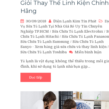
Giỏi Thay Thế Linh Kiện Chính
Hãng
30/09/2018
Điện Lạnh Kim Tín Phát
Dị
Vụ Sửa Tủ Lạnh Tại Nhà Giá Rẻ Uy Tín Chuyên
Nghiệp TP.HCM
/
Sửa Chữa Tủ Lạnh Electrolux
/
S
Chữa Tủ Lạnh Hitachi
/
Sửa Chữa Tủ Lạnh Panason
Sửa Chữa Tủ Lạnh Samsung
/
Sửa Chữa Tủ Lạnh
Sanyo - Xem bảng giá sửa chữa và thay linh kiện
/
trê
Sửa Chữa Tủ Lạnh Toshiba
Miễn bình luận
Sửa
Tủ lạnh là vật dụng không thể thiếu trong mỗi gi
Tủ
đình, khi sử dụng tủ lạnh nhà bạn gặp…
Lạn
Quậ
Tân
Đọc tiếp
Bìn
Thợ
Giỏi
Tha
Thế
Lin