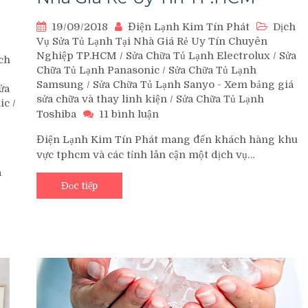
19/09/2018
Điện Lạnh Kim Tín Phát
Dịch
Vụ Sửa Tủ Lạnh Tại Nhà Giá Rẻ Uy Tín Chuyên
Nghiệp TP.HCM
/
Sửa Chữa Tủ Lạnh Electrolux
/
Sửa
ch
Chữa Tủ Lạnh Panasonic
/
Sửa Chữa Tủ Lạnh
Samsung
/
Sửa Chữa Tủ Lạnh Sanyo - Xem bảng giá
ửa
sửa chữa và thay linh kiện
/
Sửa Chữa Tủ Lạnh
ic
/
ở
Toshiba
11 bình luận
Dịch
Điện Lạnh Kim Tín Phát mang đến khách hàng khu
Vụ
n
vực tphcm và các tỉnh lân cận một dịch vụ…
Sửa
Chữa
a
Tủ
Đọc tiếp
h
Lạnh
n
Tại
Nhà
h
Giá
Rẻ
Uy
y
Tín
TP.HCM
h