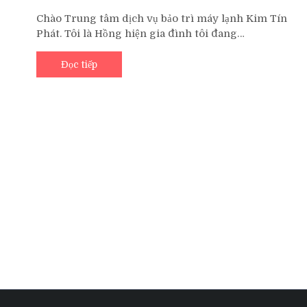
Trung
Chào Trung tâm dịch vụ bảo trì máy lạnh Kim Tín
Tâm
Phát. Tôi là Hồng hiện gia đình tôi đang…
Sửa
Máy
Lạnh
Đọc tiếp
Quận
4
Tại
Nhà
Uy
Tín
TP.HCM