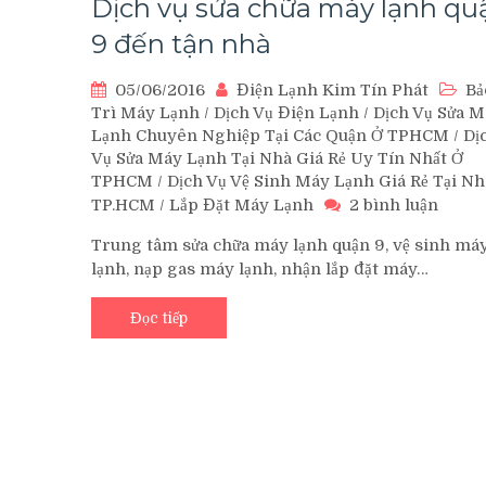
Dịch vụ sửa chữa máy lạnh qu
9 đến tận nhà
05/06/2016
Điện Lạnh Kim Tín Phát
Bả
Trì Máy Lạnh
/
Dịch Vụ Điện Lạnh
/
Dịch Vụ Sửa M
Lạnh Chuyên Nghiệp Tại Các Quận Ở TPHCM
/
Dị
Vụ Sửa Máy Lạnh Tại Nhà Giá Rẻ Uy Tín Nhất Ở
TPHCM
/
Dịch Vụ Vệ Sinh Máy Lạnh Giá Rẻ Tại Nh
ở
TP.HCM
/
Lắp Đặt Máy Lạnh
2 bình luận
Dịch
Trung tâm sửa chữa máy lạnh quận 9, vệ sinh má
vụ
lạnh, nạp gas máy lạnh, nhận lắp đặt máy…
sửa
chữa
máy
Đọc tiếp
lạnh
quận
9
đến
tận
nhà