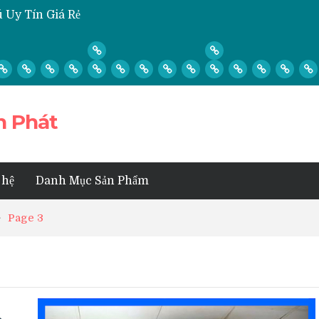
 Uy Tín Giá Rẻ
ó Gió Không Lạnh Phải Làm Sao?
ệ Sinh, Tháo Lắp Máy Lạnh Hay Không?
Lạnh Quận Thủ Đức
 3
n Phát
 hệ
Danh Mục Sản Phẩm
Page 3