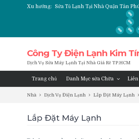
Xu hướng:
Sửa Tủ Lạnh Tại Nhà Quận Tân Phú
” Hỏi ” Máy Lạnh Kém Lạnh, Chỉ C
” Hỏi ” Có Nên Bơm Gas Mỗi Khi V
Nạp Gas, Thay Gas, Bơm Gas Máy 
Dịch Vụ Sửa Tủ Lạnh Tại Nhà Quận
Công Ty Điện Lạnh Kim Tí
Dịch Vụ Sửa Máy Lạnh Tại Nhà Giá Rẽ TP.HCM
Trang chủ
Danh Mục sửa Chữa
Liên
Nhà
Dịch Vụ Điện Lạnh
Lắp Đặt Máy Lạnh
Lắp Đặt Máy Lạnh