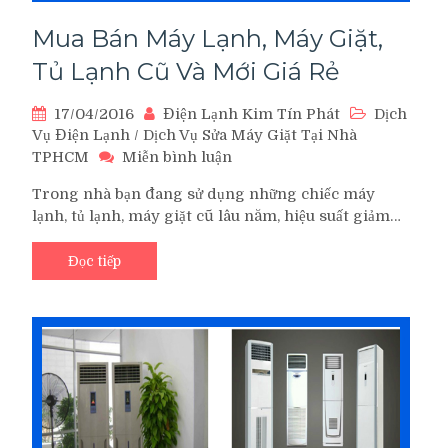
Mua Bán Máy Lạnh, Máy Giặt,
Tủ Lạnh Cũ Và Mới Giá Rẻ
17/04/2016
Điện Lạnh Kim Tín Phát
Dịch
Vụ Điện Lạnh
/
Dịch Vụ Sửa Máy Giặt Tại Nhà
trên
TPHCM
Miễn bình luận
Mua
Trong nhà bạn đang sử dụng những chiếc máy
Bán
lạnh, tủ lạnh, máy giặt cũ lâu năm, hiệu suất giảm…
Máy
Lạnh,
Máy
Đọc tiếp
Giặt,
Tủ
Lạnh
Cũ
Và
Mới
Giá
Rẻ