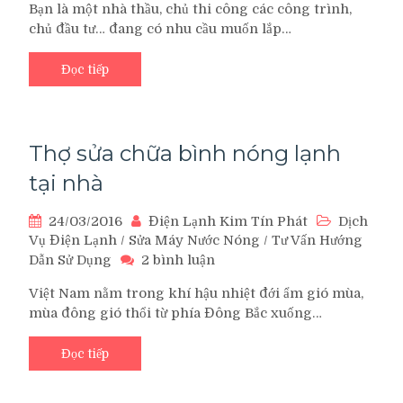
Bạn là một nhà thầu, chủ thi công các công trình,
vụ
chủ đầu tư… đang có nhu cầu muốn lắp…
thi
công
lắp
Đọc tiếp
đặt
sửa
chữa
điện
Thợ sửa chữa bình nóng lạnh
nước
tại nhà
công
trình
24/03/2016
Điện Lạnh Kim Tín Phát
Dịch
Vụ Điện Lạnh
/
Sửa Máy Nước Nóng
/
Tư Vấn Hướng
ở
Dẫn Sử Dụng
2 bình luận
Thợ
Việt Nam nằm trong khí hậu nhiệt đới ẩm gió mùa,
sửa
mùa đông gió thổi từ phía Đông Bắc xuống…
chữa
bình
nóng
Đọc tiếp
lạnh
tại