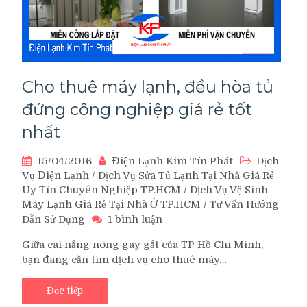
Cho thuê máy lạnh, đều hòa tủ
đứng công nghiệp giá rẻ tốt
nhất
15/04/2016
Điện Lạnh Kim Tín Phát
Dịch
Vụ Điện Lạnh
/
Dịch Vụ Sửa Tủ Lạnh Tại Nhà Giá Rẻ
Uy Tín Chuyên Nghiệp TP.HCM
/
Dịch Vụ Vệ Sinh
Máy Lạnh Giá Rẻ Tại Nhà Ở TP.HCM
/
Tư Vấn Hướng
ở
Dẫn Sử Dụng
1 bình luận
Cho
Giữa cái nắng nóng gay gắt của TP Hồ Chí Minh,
thuê
bạn đang cần tìm dịch vụ cho thuê máy…
máy
lạnh,
đều
Đọc tiếp
hòa