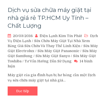
nhà
Dịch vụ sửa chữa máy giặt tại
nhà giá rẻ TP.HCM Uy Tính –
Chất Lượng
20/03/2016
Điện Lạnh Kim Tín Phát
Dịch
Vụ Điện Lạnh
/
Sửa Chữa Máy Giặt Tại Nhà Xem
Bảng Giá Sửa Chữa Và Thay Thế Linh Kiện
/
Sửa Máy
Giặt Electrolux
/
Sửa Máy Giặt Panasonic
/
Sửa Máy
Giặt SamSung
/
Sửa Máy Giặt Sanyo
/
Sửa Máy Giặt
Toshiba
/
Tư Vấn Hướng Dẫn Sử Dụng
14 bình
luận
ở
Dịch
Máy giặt của gia đình bạn bị hư hỏng cần một Dịch
vụ
vụ sửa chữa máy giặt tại nhà giá…
sửa
chữa
máy
Đọc tiếp
giặt
tại
nhà