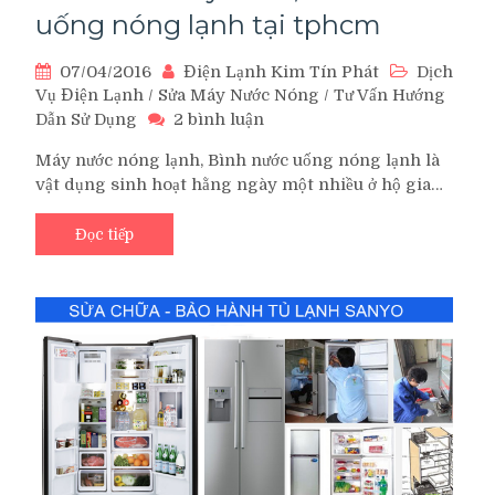
uống nóng lạnh tại tphcm
07/04/2016
Điện Lạnh Kim Tín Phát
Dịch
Vụ Điện Lạnh
/
Sửa Máy Nước Nóng
/
Tư Vấn Hướng
ở
Dẫn Sử Dụng
2 bình luận
Sửa
Máy nước nóng lạnh, Bình nước uống nóng lạnh là
chữa
vật dụng sinh hoạt hằng ngày một nhiều ở hộ gia…
máy
nước,
bình
Đọc tiếp
nước
uống
nóng
lạnh
tại
tphcm