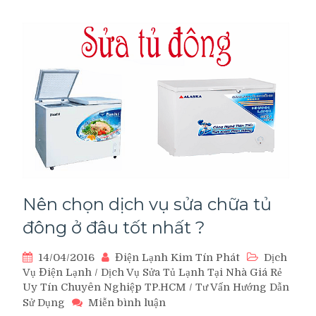
tủ
đứng
công
nghiệp
giá
rẻ
tốt
nhất
Nên chọn dịch vụ sửa chữa tủ
đông ở đâu tốt nhất ?
14/04/2016
Điện Lạnh Kim Tín Phát
Dịch
Vụ Điện Lạnh
/
Dịch Vụ Sửa Tủ Lạnh Tại Nhà Giá Rẻ
Uy Tín Chuyên Nghiệp TP.HCM
/
Tư Vấn Hướng Dẫn
trên
Sử Dụng
Miễn bình luận