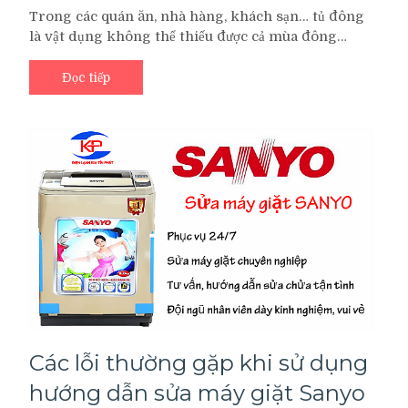
Nên
Trong các quán ăn, nhà hàng, khách sạn… tủ đông
chọn
là vật dụng không thể thiếu được cả mùa đông…
dịch
vụ
sửa
Đọc tiếp
chữa
tủ
đông
ở
đâu
tốt
nhất
?
Các lỗi thường gặp khi sử dụng
hướng dẫn sửa máy giặt Sanyo