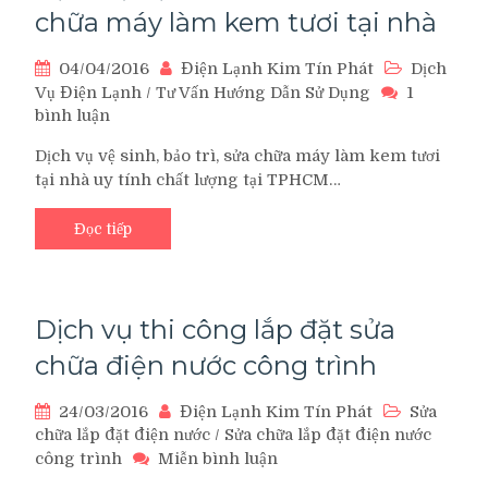
chữa máy làm kem tươi tại nhà
04/04/2016
Điện Lạnh Kim Tín Phát
Dịch
Vụ Điện Lạnh
/
Tư Vấn Hướng Dẫn Sử Dụng
1
bình luận
ở
Dịch
Dịch vụ vệ sinh, bảo trì, sửa chữa máy làm kem tươi
vụ
tại nhà uy tính chất lượng tại TPHCM…
vệ
sinh,
Đọc tiếp
bảo
trì,
sửa
chữa
máy
Dịch vụ thi công lắp đặt sửa
làm
chữa điện nước công trình
kem
tươi
24/03/2016
Điện Lạnh Kim Tín Phát
Sửa
tại
chữa lắp đặt điện nước
/
Sửa chữa lắp đặt điện nước
nhà
trên
công trình
Miễn bình luận
Dịch