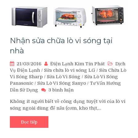
Nhận sửa chữa lò vi sóng tại
nhà
21/03/2016
Điện Lạnh Kim Tín Phát
Dịch
Vụ Điện Lạnh
/
Sửa chữa lò vi sóng LG
/
Sửa Chữa Lò
Vi Sóng Sharp
/
Sửa Lò Vi Sóng
/
Sửa Lò Vi Sóng
Panasonic
/
Sửa Lò Vi Sóng Sanyo
/
Tư Vấn Hướng
ở
Dẫn Sử Dụng
3 bình luận
Nhận
Không ít người biết về công dụng tuyệt vời của lò vi
sửa
sóng ngoài dùng để nấu (cơm, kho thịt,…
chữa
lò
vi
Đọc tiếp
sóng
tại