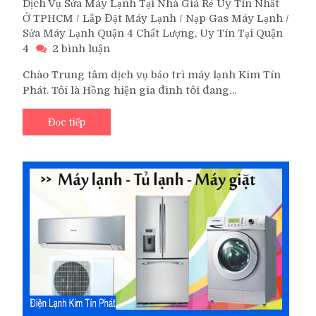
Dịch Vụ Sửa Máy Lạnh Tại Nhà Giá Rẻ Uy Tín Nhất
Ở TPHCM
/
Lắp Đặt Máy Lạnh
/
Nạp Gas Máy Lạnh
/
Sửa Máy Lạnh Quận 4 Chất Lượng, Uy Tín Tại Quận
ở
4
2 bình luận
Trung
Chào Trung tâm dịch vụ bảo trì máy lạnh Kim Tín
Tâm
Phát. Tôi là Hồng hiện gia đình tôi đang…
Sửa
Máy
Lạnh
Đọc tiếp
Quận
4
Tại
Nhà
Uy
Tín
TP.HCM