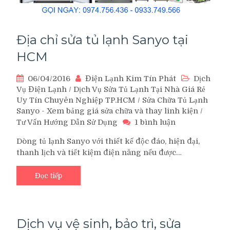
Địa chỉ sửa tủ lạnh Sanyo tại
HCM
06/04/2016
Điện Lạnh Kim Tín Phát
Dịch
Vụ Điện Lạnh
/
Dịch Vụ Sửa Tủ Lạnh Tại Nhà Giá Rẻ
Uy Tín Chuyên Nghiệp TP.HCM
/
Sửa Chữa Tủ Lạnh
Sanyo - Xem bảng giá sửa chữa và thay linh kiện
/
ở
Tư Vấn Hướng Dẫn Sử Dụng
1 bình luận
Địa
Dòng tủ lạnh Sanyo với thiết kế độc đáo, hiện đại,
chỉ
thanh lịch và tiết kiệm điện năng nếu được…
sửa
tủ
lạnh
Đọc tiếp
Sanyo
tại
HCM
Dịch vụ vệ sinh, bảo trì, sửa