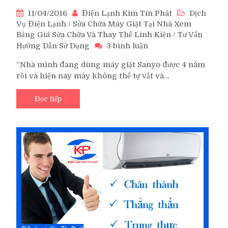
11/04/2016
Điện Lạnh Kim Tín Phát
Dịch
Vụ Điện Lạnh
/
Sửa Chữa Máy Giặt Tại Nhà Xem
Bảng Giá Sửa Chữa Và Thay Thế Linh Kiện
/
Tư Vấn
ở
Hướng Dẫn Sử Dụng
3 bình luận
Các
“Nhà mình đang dùng máy giặt Sanyo được 4 năm
lỗi
rồi và hiện nay máy không thể tự vắt và…
thường
gặp
khi
Đọc tiếp
sử
dụng
hướng
dẫn
sửa
máy
giặt
Sanyo