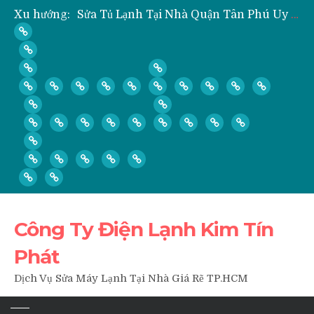
Sửa Tủ Lạnh Tại Nhà Quận Tân Phú Uy Tín Giá Rẻ
Xu hướng:
” Hỏi ” Máy Lạnh Kém Lạnh, Chỉ Có Gió Không Lạnh Phải Làm Sao?
” Hỏi ” Có Nên Bơm Gas Mỗi Khi Vệ Sinh, Tháo Lắp Máy Lạnh Hay Không?
Nạp Gas, Thay Gas, Bơm Gas Máy Lạnh Quận Thủ Đức
Dịch Vụ Sửa Tủ Lạnh Tại Nhà Quận 3
Công Ty Điện Lạnh Kim Tín
Phát
Dịch Vụ Sửa Máy Lạnh Tại Nhà Giá Rẽ TP.HCM