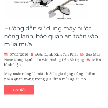
Hướng dẫn sử dụng máy nước
nóng lạnh, bảo quản an toàn vào
mùa mưa
07/11/2016
Điện Lạnh Kim Tín Phát
Sửa Máy
Nước Nóng Lạnh
/
Tư Vấn Hướng Dẫn Sử Dụng
Miễn
bình luận
trên
Hướng
Máy nước nóng là một thiết bị gia dụng cũng chiếm
dẫn
phần quan trọng trong gia đình mỗi người, nó…
sử
dụng
Đọc tiếp
máy
nước
nóng
lạnh,