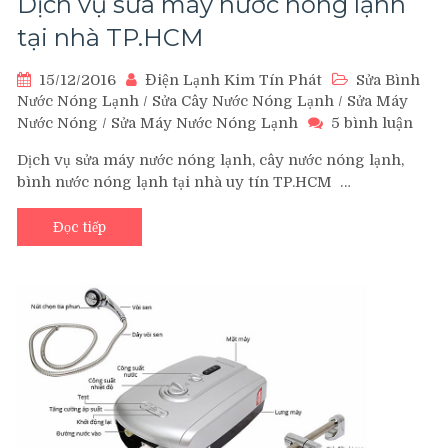
Dịch vụ sửa máy nước nóng lạnh
tại nhà TP.HCM
15/12/2016
Điện Lạnh Kim Tín Phát
Sửa Bình
Nước Nóng Lạnh
/
Sửa Cây Nước Nóng Lạnh
/
Sửa Máy
ở
Nước Nóng
/
Sửa Máy Nước Nóng Lạnh
5 bình luận
Dịch
Dịch vụ sửa máy nước nóng lạnh, cây nước nóng lạnh,
vụ
bình nước nóng lạnh tại nhà uy tín TP.HCM …
sửa
máy
nước
Đọc tiếp
nón
lạnh
tại
nhà
TP.