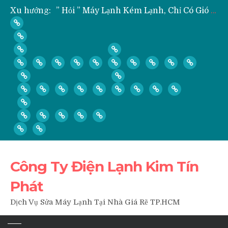
Xu hướng:
” Hỏi ” Máy Lạnh Kém Lạnh, Chỉ Có Gió Không Lạnh Phải Làm Sao?
” Hỏi ” Có Nên Bơm Gas Mỗi Khi Vệ Sinh, Tháo Lắp Máy Lạnh Hay Không?
Nạp Gas, Thay Gas, Bơm Gas Máy Lạnh Quận Thủ Đức
Dịch Vụ Sửa Tủ Lạnh Tại Nhà Quận 3
Công Ty Điện Lạnh Kim Tín
Phát
Dịch Vụ Sửa Máy Lạnh Tại Nhà Giá Rẽ TP.HCM