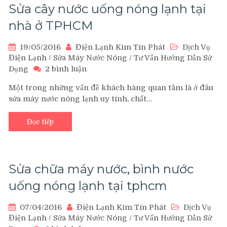
bảo
Sửa cây nước uống nóng lạnh tại
quản
nhà ở TPHCM
an
toàn
19/05/2016
Điện Lạnh Kim Tín Phát
Dịch Vụ
vào
Điện Lạnh
/
Sửa Máy Nước Nóng
/
Tư Vấn Hướng Dẫn Sử
mùa
ở
mưa
Dụng
2 bình luận
Sửa
Một trong những vấn đề khách hàng quan tâm là ở đâu
cây
sửa máy nước nóng lạnh uy tính, chất…
nước
uống
nóng
Đọc tiếp
lạnh
tại
nhà
ở
Sửa chữa máy nước, bình nước
TPHCM
uống nóng lạnh tại tphcm
07/04/2016
Điện Lạnh Kim Tín Phát
Dịch Vụ
Điện Lạnh
/
Sửa Máy Nước Nóng
/
Tư Vấn Hướng Dẫn Sử