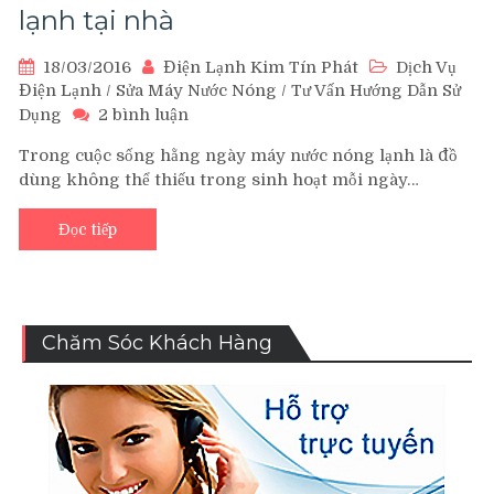
lạnh tại nhà
18/03/2016
Điện Lạnh Kim Tín Phát
Dịch Vụ
Điện Lạnh
/
Sửa Máy Nước Nóng
/
Tư Vấn Hướng Dẫn Sử
ở
Dụng
2 bình luận
Nhận
Trong cuộc sống hằng ngày máy nước nóng lạnh là đồ
sửa
dùng không thể thiếu trong sinh hoạt mỗi ngày…
chữa
máy
nước
Đọc tiếp
nóng
lạnh
tại
nhà
Chăm Sóc Khách Hàng