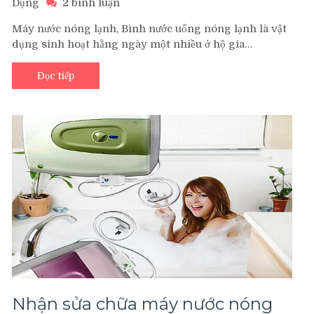
ở
Dụng
2 bình luận
Sửa
Máy nước nóng lạnh, Bình nước uống nóng lạnh là vật
chữa
dụng sinh hoạt hằng ngày một nhiều ở hộ gia…
máy
nước,
bình
Đọc tiếp
nước
uống
nóng
lạnh
tại
tphcm
Nhận sửa chữa máy nước nóng