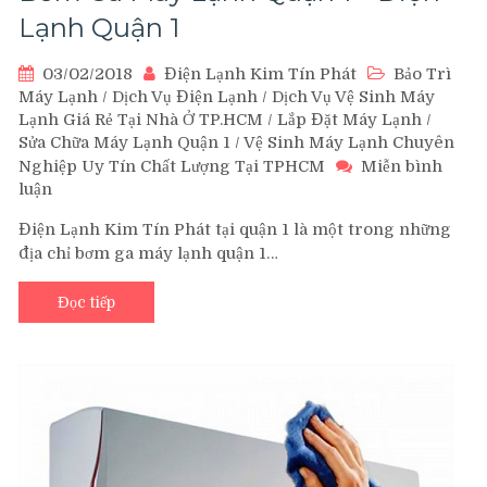
Lạnh Quận 1
03/02/2018
Điện Lạnh Kim Tín Phát
Bảo Trì
Máy Lạnh
/
Dịch Vụ Điện Lạnh
/
Dịch Vụ Vệ Sinh Máy
Lạnh Giá Rẻ Tại Nhà Ở TP.HCM
/
Lắp Đặt Máy Lạnh
/
Sửa Chữa Máy Lạnh Quận 1
/
Vệ Sinh Máy Lạnh Chuyên
Nghiệp Uy Tín Chất Lượng Tại TPHCM
Miễn bình
luận
trên
Bơm
Điện Lạnh Kim Tín Phát tại quận 1 là một trong những
Ga
địa chỉ bơm ga máy lạnh quận 1…
Máy
Lạnh
Quận
Đọc tiếp
1
–
Điện
Lạnh
Quận
1