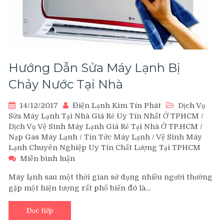
Hướng Dẫn Sửa Máy Lạnh Bị
Chảy Nước Tại Nhà
14/12/2017
Điện Lạnh Kim Tín Phát
Dịch Vụ
Sửa Máy Lạnh Tại Nhà Giá Rẻ Uy Tín Nhất Ở TPHCM
/
Dịch Vụ Vệ Sinh Máy Lạnh Giá Rẻ Tại Nhà Ở TP.HCM
/
Nạp Gas Máy Lạnh
/
Tin Tức Máy Lạnh
/
Vệ Sinh Máy
Lạnh Chuyên Nghiệp Uy Tín Chất Lượng Tại TPHCM
trên
Miễn bình luận
Hướng
Máy lạnh sau một thời gian sử dụng nhiều người thường
Dẫn
gặp một hiện tượng rất phổ biến đó là…
Sửa
Máy
Lạnh
Đọc tiếp
Bị