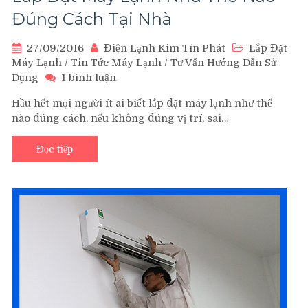
Đúng Cách Tại Nhà
27/09/2016
Điện Lạnh Kim Tín Phát
Lắp Đặt
Máy Lạnh
/
Tin Tức Máy Lạnh
/
Tư Vấn Hướng Dẫn Sử
ở
Dụng
1 bình luận
Lắp
Hầu hết mọi người ít ai biết lắp đặt máy lạnh như thế
Đặt
nào đúng cách, nếu không đúng vị trí, sai…
Máy
Lạnh
Như
Đọc tiếp
Thế
Nào
Đúng
Cách
Tại
Nhà