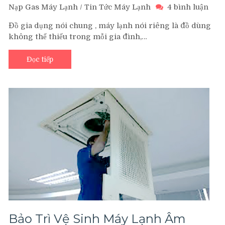
ở
Nạp Gas Máy Lạnh
/
Tin Tức Máy Lạnh
4 bình luận
Dịch
Đồ gia dụng nói chung , máy lạnh nói riêng là đồ dùng
Vụ
không thể thiếu trong mỗi gia đình,…
Bảo
Trì
Máy
Đọc tiếp
Lạn
Tại
Nhà
Giá
Rẻ
Uy
Tín
Chu
Ngh
TP.
Bảo Trì Vệ Sinh Máy Lạnh Âm