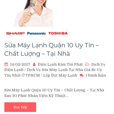
đâu?
Sửa Máy Lạnh Quận 10 Uy Tín –
Chất Lượng – Tại Nhà
14/02/2017
Điện Lạnh Kim Tín Phát
Dịch Vụ
Điện Lạnh
/
Dịch Vụ Sửa Máy Lạnh Tại Nhà Giá Rẻ Uy
Tín Nhất Ở TPHCM
/
Lắp Đặt Máy Lạnh
1 bình luận
ở
Sửa
Sửa Máy Lạnh Quận 10 Uy Tín – Chất Lượng – Tại Nhà
Máy
Sau 30 Phút Nhân Viên Kỹ Thuật…
Lạnh
Quận
10
Đọc tiếp
Uy