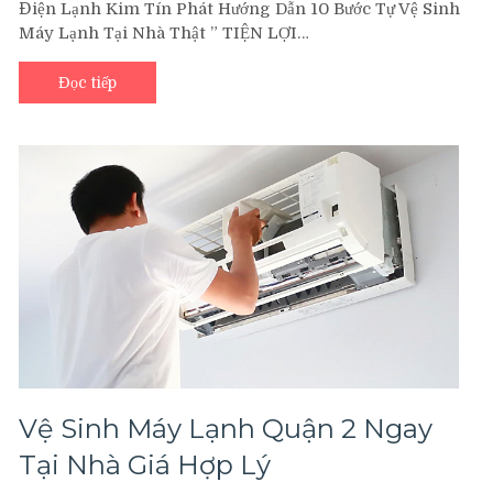
Điện Lạnh Kim Tín Phát Hướng Dẫn 10 Bước Tự Vệ Sinh
Dẫn
Máy Lạnh Tại Nhà Thật ” TIỆN LỢI…
10
Bước
Tự
Đọc tiếp
Vệ
Sinh
Máy
Lạnh
Tại
Nhà
Thật
”
TIỆN
LỢI
TUYỆT
VỜI
“
Vệ Sinh Máy Lạnh Quận 2 Ngay
Tại Nhà Giá Hợp Lý