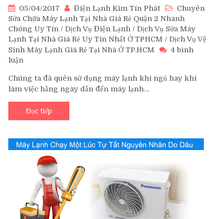
05/04/2017
Điện Lạnh Kim Tín Phát
Chuyên
Sửa Chữa Máy Lạnh Tại Nhà Giá Rẻ Quận 2 Nhanh
Chóng Uy Tín
/
Dịch Vụ Điện Lạnh
/
Dịch Vụ Sửa Máy
Lạnh Tại Nhà Giá Rẻ Uy Tín Nhất Ở TPHCM
/
Dịch Vụ Vệ
Sinh Máy Lạnh Giá Rẻ Tại Nhà Ở TP.HCM
4 bình
luận
ở
Vệ
Chúng ta đã quên sử dụng máy lạnh khi ngủ hay khi
Sinh
làm việc hằng ngày dẫn đến máy lạnh…
Máy
Lạnh
Quận
Đọc tiếp
2
Ngay
Tại
Nhà
Giá
Hợp
Lý