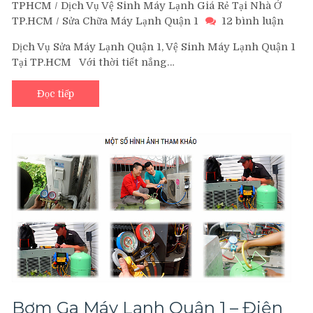
TPHCM
/
Dịch Vụ Vệ Sinh Máy Lạnh Giá Rẻ Tại Nhà Ở
ở
TP.HCM
/
Sửa Chữa Máy Lạnh Quận 1
12 bình luận
Sửa
Dịch Vụ Sửa Máy Lạnh Quận 1, Vệ Sinh Máy Lạnh Quận 1
máy
Tại TP.HCM Với thời tiết nắng…
lạnh
Quận
1,
Đọc tiếp
Vệ
sinh
máy
lạnh
tại
Quận
1
Bơm Ga Máy Lạnh Quận 1 – Điện