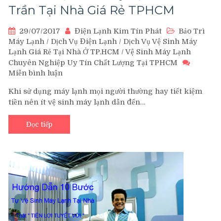
Trần Tại Nhà Giá Rẻ TPHCM
29/07/2017
Điện Lạnh Kim Tín Phát
Bảo Trì
Máy Lạnh
/
Dịch Vụ Điện Lạnh
/
Dịch Vụ Vệ Sinh Máy
Lạnh Giá Rẻ Tại Nhà Ở TP.HCM
/
Vệ Sinh Máy Lạnh
Chuyên Nghiệp Uy Tín Chất Lượng Tại TPHCM
Miễn bình luận
trên
Bảo
Khi sử dụng máy lạnh mọi người thường hay tiết kiệm
Trì
tiền nên ít vệ sinh máy lạnh dẫn đến…
Vệ
Sinh
Đọc tiếp
Máy
Lạnh
Âm
Trần
Tại
Nhà
Giá
Rẻ
TPHCM