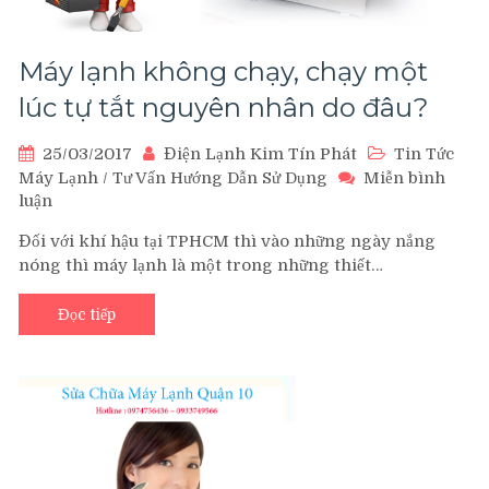
Máy lạnh không chạy, chạy một
lúc tự tắt nguyên nhân do đâu?
25/03/2017
Điện Lạnh Kim Tín Phát
Tin Tức
Máy Lạnh
/
Tư Vấn Hướng Dẫn Sử Dụng
Miễn bình
luận
trên
Máy
Đối với khí hậu tại TPHCM thì vào những ngày nắng
lạnh
nóng thì máy lạnh là một trong những thiết…
không
chạy,
chạy
Đọc tiếp
một
lúc
tự
tắt
nguyên
nhân
do