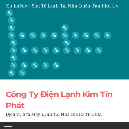
Xu hướng:
” Hỏi ” Máy Lạnh Kém Lạnh, Chỉ Có Gió Không Lạnh Phải Làm Sao?
” Hỏi ” Có Nên Bơm Gas Mỗi Khi Vệ Sinh, Tháo Lắp Máy Lạnh Hay Không?
Nạp Gas, Thay Gas, Bơm Gas Máy Lạnh Quận Thủ Đức
Dịch Vụ Sửa Tủ Lạnh Tại Nhà Quận 3
Công Ty Điện Lạnh Kim Tín
Phát
Dịch Vụ Sửa Máy Lạnh Tại Nhà Giá Rẽ TP.HCM