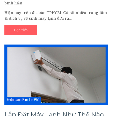
bình luận
ở
Giá
Hiện nay trên địa bàn TPHCM. Có rất nhiều trung tâm
Dịch
& dịch vụ vệ sinh máy lạnh đưa ra…
Vụ
Vệ
Đọc tiếp
Sinh
Máy
Lạnh
Bao
Nhiêu
Tại
TP.HCM
Lắp Đặt Máy Lạnh Như Thế Nào