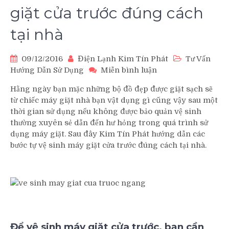
giặt cửa trước đúng cách
tại nhà
09/12/2016
Điện Lạnh Kim Tín Phát
Tư Vấn
trên
Hướng Dẫn Sử Dụng
Miễn bình luận
Các
Hằng ngày bạn mặc những bộ đồ đẹp được giặt sạch sẽ
bước
từ chiếc máy giặt nhà bạn vật dụng gì cũng vậy sau một
tự
thời gian sử dụng nếu không được bảo quản vệ sinh
vệ
thường xuyên sẻ dẫn đến hư hỏng trong quá trình sử
sinh
dụng máy giặt. Sau đây Kim Tín Phát hướng dẫn các
máy
giặt
bước tự vệ sinh máy giặt cửa trước đúng cách tại nhà.
cửa
trước
đúng
cách
tại
nhà
Để vệ sinh máy giặt cửa trước, bạn cần