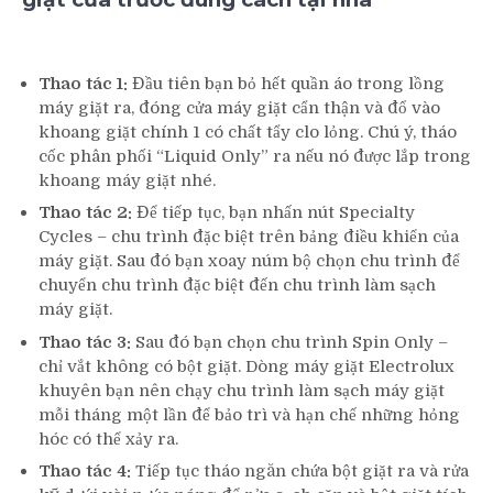
Thao tác 1:
Đầu tiên bạn bỏ hết quần áo trong lồng
máy giặt ra, đóng cửa máy giặt cẩn thận và đổ vào
khoang giặt chính 1 có chất tẩy clo lỏng. Chú ý, tháo
cốc phân phối “Liquid Only” ra nếu nó được lắp trong
khoang máy giặt nhé.
Thao tác 2:
Để tiếp tục, bạn nhấn nút Specialty
Cycles – chu trình đặc biệt trên bảng điều khiển của
máy giặt. Sau đó bạn xoay núm bộ chọn chu trình để
chuyển chu trình đặc biệt đến chu trình làm sạch
máy giặt.
Thao tác 3:
Sau đó bạn chọn chu trình Spin Only –
chỉ vắt không có bột giặt. Dòng máy giặt Electrolux
khuyên bạn nên chạy chu trình làm sạch máy giặt
mỗi tháng một lần để bảo trì và hạn chế những hỏng
hóc có thể xảy ra.
Thao tác 4:
Tiếp tục tháo ngăn chứa bột giặt ra và rửa