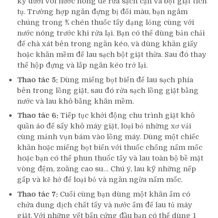
kỹ dưới vòi nước nóng để rửa sạch cặn và bột giặt tích
tụ. Trường hợp ngăn đựng bị đổi màu, bạn ngâm
chúng trong ¾ chén thuốc tẩy dạng lỏng cùng với
nước nóng trước khi rửa lại. Bạn có thể dùng bản chải
để chà xát bên trong ngăn kéo, và dùng khăn giấy
hoặc khăn mềm để lau sạch bột giặt thừa. Sau đó thay
thế hộp đựng và lắp ngăn kéo trở lại.
Thao tác 5:
Dùng miếng bọt biển để lau sạch phía
bên trong lồng giặt, sau đó rửa sạch lồng giặt bằng
nước và lau khô bằng khăn mềm.
Thao tác 6:
Tiếp tục khởi động chu trình giặt khô
quần áo để sấy khô máy giặt, loại bỏ những xơ vải
cùng mảnh vụn bám vào lồng máy. Dùng một chiếc
khăn hoặc miếng bọt biển với thuốc chống nấm mốc
hoặc bạn có thể phun thuốc tẩy và lau toàn bộ bề mặt
vòng đệm, zoăng cao su… Chú ý, lau kỹ những nếp
gấp và kẽ hở để loại bỏ và ngăn ngừa nấm mốc.
Thao tác 7:
Cuối cùng bạn dùng một khăn ẩm có
chứa dung dịch chất tẩy và nước ẩm để lau tủ máy
giặt. Với những vết bẩn cứng đầu bạn có thể dùng 1