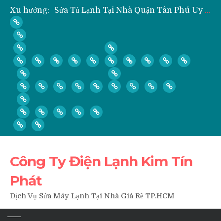
Xu hướng:
Sửa Tủ Lạnh Tại Nhà Quận Tân Phú Uy Tín Giá Rẻ
” Hỏi ” Máy Lạnh Kém Lạnh, Chỉ Có Gió Không Lạnh Phải Làm Sao?
” Hỏi ” Có Nên Bơm Gas Mỗi Khi Vệ Sinh, Tháo Lắp Máy Lạnh Hay Không?
Nạp Gas, Thay Gas, Bơm Gas Máy Lạnh Quận Thủ Đức
Dịch Vụ Sửa Tủ Lạnh Tại Nhà Quận 3
Công Ty Điện Lạnh Kim Tín
Phát
Dịch Vụ Sửa Máy Lạnh Tại Nhà Giá Rẽ TP.HCM