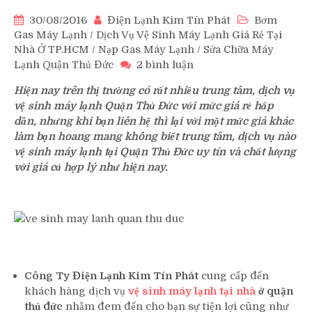
30/08/2016
Điện Lạnh Kim Tín Phát
Bơm
Gas Máy Lạnh
/
Dịch Vụ Vệ Sinh Máy Lạnh Giá Rẻ Tại
Nhà Ở TP.HCM
/
Nạp Gas Máy Lạnh
/
Sửa Chữa Máy
ở
Lạnh Quận Thủ Đức
2 bình luận
Dịch
Hiện nay trên thị trường có rất nhiều trung tâm, dịch vụ
Vụ
vệ sinh máy lạnh Quận Thủ Đức với mức giá rẻ hấp
Vệ
dẫn, nhưng khi bạn liên hệ thì lại với một mức giá khác
Sinh
làm bạn hoang mang không biết trung tâm, dịch vụ nào
Máy
vệ sinh máy lạnh tại Quận Thủ Đức uy tín và chất lượng
Lạnh
Quận
với giá cả hợp lý như hiện nay.
Thủ
Đức
Giá
Rẻ
Công Ty Điện Lạnh Kim Tín Phát
cung cấp đến
khách hàng dịch vụ
vệ sinh máy lạnh tại nhà
ở quận
thủ đức
nhằm đem đến cho bạn sự tiện lợi cũng như