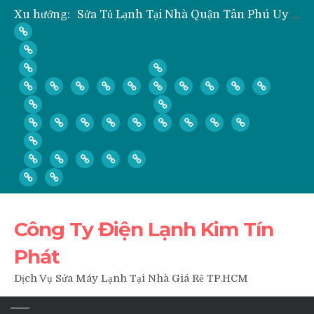
Xu hướng:
Sửa Tủ Lạnh Tại Nhà Quận Tân Phú Uy Tín Giá Rẻ
” Hỏi ” Máy Lạnh Kém Lạnh, Chỉ Có Gió Không Lạnh Phải Làm Sao?
” Hỏi ” Có Nên Bơm Gas Mỗi Khi Vệ Sinh, Tháo Lắp Máy Lạnh Hay Không?
Nạp Gas, Thay Gas, Bơm Gas Máy Lạnh Quận Thủ Đức
Dịch Vụ Sửa Tủ Lạnh Tại Nhà Quận 3
Công Ty Điện Lạnh Kim Tín
Phát
Dịch Vụ Sửa Máy Lạnh Tại Nhà Giá Rẽ TP.HCM