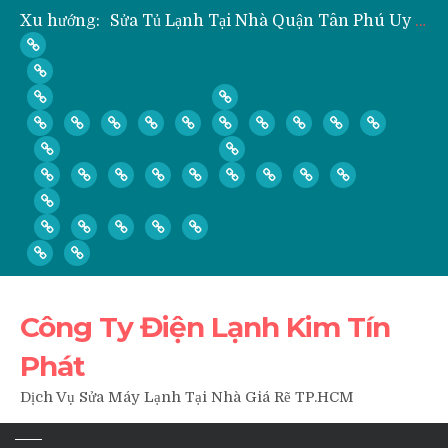
Xu hướng:
” Hỏi ” Máy Lạnh Kém Lạnh, Chỉ Có Gió Không Lạnh Phải Làm Sao?
” Hỏi ” Có Nên Bơm Gas Mỗi Khi Vệ Sinh, Tháo Lắp Máy Lạnh Hay Không?
Nạp Gas, Thay Gas, Bơm Gas Máy Lạnh Quận Thủ Đức
Dịch Vụ Sửa Tủ Lạnh Tại Nhà Quận 3
Công Ty Điện Lạnh Kim Tín
Phát
Dịch Vụ Sửa Máy Lạnh Tại Nhà Giá Rẽ TP.HCM