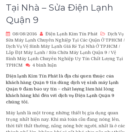
Tại Nhà – Sửa Điện Lạnh
Quận 9
08/08/2016
Điện Lạnh Kim Tín Phát
Dịch Vụ
Sửa Máy Lạnh Chuyên Nghiệp Tại Các Quận Ở TPHCM
/
Dịch Vụ Vệ Sinh Máy Lạnh Giá Rẻ Tại Nhà Ở TP.HCM
/
Lắp Đặt Máy Lạnh
/
Sửa Chữa Máy Lạnh Quận 9
/
Vệ
Sinh Máy Lạnh Chuyên Nghiệp Uy Tín Chất Lượng Tại
ở
TPHCM
4 bình luận
Vệ
Điện lạnh Kim Tín Phát là địa chỉ quen thuộc của
Sinh
khách hàng Quận 9 tin dùng dịch vệ sinh máy lạnh
Máy
Quận 9 đảm bảo uy tín – chất lượng làm hài lòng
Lạnh
khách hàng khi đến với dịch vụ Điện Lạnh Quận 9
Quận
chúng tôi.
9
Tại
Máy lạnh là một trong những thiết bị gia dụng quan
Nhà
trọng nhất hiện nay. Khi mà toàn cầu đang nóng lên,
–
thời tiết thất thường, nắng nóng bức người, nhất là ở các
Sửa