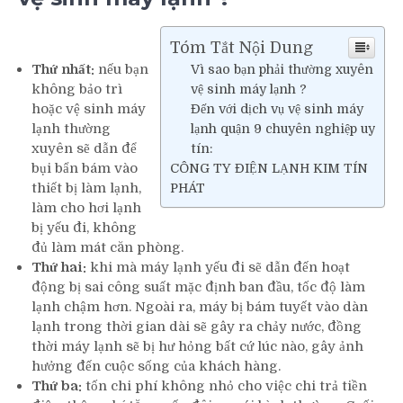
Tóm Tắt Nội Dung
Thứ nhất:
nếu bạn
Vì sao bạn phải thường xuyên
không bảo trì
vệ sinh máy lạnh ?
hoặc vệ sinh máy
Đến với dịch vụ vệ sinh máy
lạnh thường
lạnh quận 9 chuyên nghiệp uy
xuyên sẽ dẫn để
tín:
bụi bẩn bám vào
CÔNG TY ĐIỆN LẠNH KIM TÍN
thiết bị làm lạnh,
PHÁT
làm cho hơi lạnh
bị yếu đi, không
đủ làm mát căn phòng.
Thứ hai:
khi mà máy lạnh yếu đi sẽ dẫn đến hoạt
động bị sai công suất mặc định ban đầu, tốc độ làm
lạnh chậm hơn. Ngoài ra, máy bị bám tuyết vào dàn
lạnh trong thời gian dài sẽ gây ra chảy nước, đồng
thời máy lạnh sẽ bị hư hỏng bất cứ lúc nào, gây ảnh
hưởng đến cuộc sống của khách hàng.
Thứ ba:
tốn chi phí không nhỏ cho việc chi trả tiền