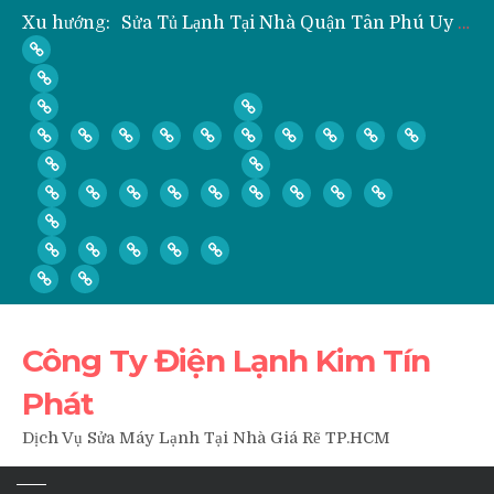
Sửa Tủ Lạnh Tại Nhà Quận Tân Phú Uy Tín Giá Rẻ
Xu hướng:
” Hỏi ” Máy Lạnh Kém Lạnh, Chỉ Có Gió Không Lạnh Phải Làm Sao?
” Hỏi ” Có Nên Bơm Gas Mỗi Khi Vệ Sinh, Tháo Lắp Máy Lạnh Hay Không?
Nạp Gas, Thay Gas, Bơm Gas Máy Lạnh Quận Thủ Đức
Dịch Vụ Sửa Tủ Lạnh Tại Nhà Quận 3
Công Ty Điện Lạnh Kim Tín
Phát
Dịch Vụ Sửa Máy Lạnh Tại Nhà Giá Rẽ TP.HCM