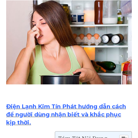
Gas
Phải
Làm
Sao?
Điện Lạnh Kim Tín Phát hướng dẫn cách
để người dùng nhận biết và khắc phục
kịp thời.