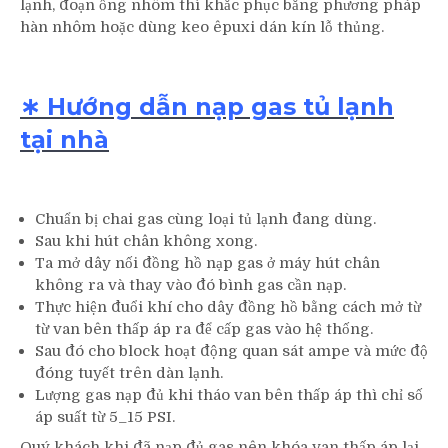
lạnh, đoạn ống nhôm thì khắc phục bằng phương pháp
hàn nhôm hoặc dùng keo êpuxi dán kín lỗ thủng.
∗ Hướng dẫn nạp gas tủ lạnh
tại nhà
Chuẩn bị chai gas cùng loại tủ lạnh đang dùng.
Sau khi hút chân không xong.
Ta mở dây nối đồng hồ nạp gas ở máy hút chân
không ra và thay vào đó bình gas cần nạp.
Thực hiện đuổi khí cho dây đồng hồ bằng cách mở từ
từ van bên thấp áp ra để cấp gas vào hệ thống.
Sau đó cho block hoạt động quan sát ampe và mức độ
đóng tuyết trên dàn lạnh.
Lượng gas nạp đủ khi tháo van bên thấp áp thì chỉ số
áp suất từ 5_15 PSI.
Quý khách khi đã nạp đủ gas nên khóa van thấp áp lại,