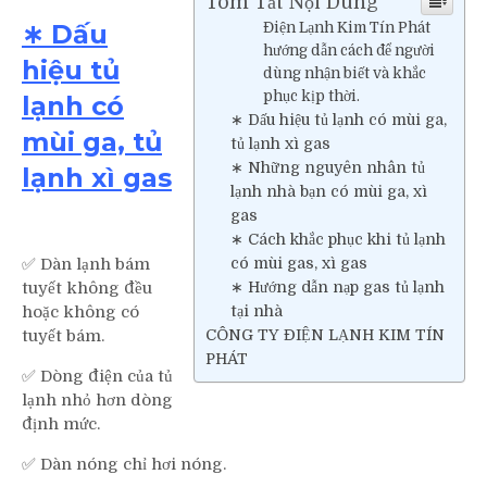
Tóm Tắt Nội Dung
∗ Dấu
Điện Lạnh Kim Tín Phát
hướng dẫn cách để người
hiệu tủ
dùng nhận biết và khắc
phục kịp thời.
lạnh có
∗ Dấu hiệu tủ lạnh có mùi ga,
mùi ga, tủ
tủ lạnh xì gas
∗ Những nguyên nhân tủ
lạnh xì gas
lạnh nhà bạn có mùi ga, xì
gas
∗ Cách khắc phục khi tủ lạnh
✅ Dàn lạnh bám
có mùi gas, xì gas
tuyết không đều
∗ Hướng dẫn nạp gas tủ lạnh
hoặc không có
tại nhà
tuyết bám.
CÔNG TY ĐIỆN LẠNH KIM TÍN
PHÁT
✅ Dòng điện của tủ
lạnh nhỏ hơn dòng
định mức.
✅ Dàn nóng chỉ hơi nóng.