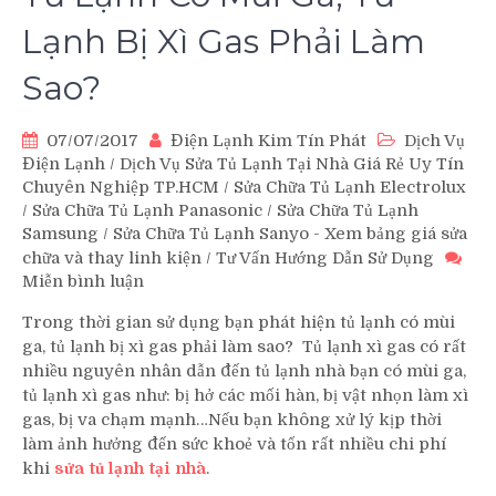
Lạnh Bị Xì Gas Phải Làm
Sao?
07/07/2017
Điện Lạnh Kim Tín Phát
Dịch Vụ
Điện Lạnh
/
Dịch Vụ Sửa Tủ Lạnh Tại Nhà Giá Rẻ Uy Tín
Chuyên Nghiệp TP.HCM
/
Sửa Chữa Tủ Lạnh Electrolux
/
Sửa Chữa Tủ Lạnh Panasonic
/
Sửa Chữa Tủ Lạnh
Samsung
/
Sửa Chữa Tủ Lạnh Sanyo - Xem bảng giá sửa
chữa và thay linh kiện
/
Tư Vấn Hướng Dẫn Sử Dụng
Miễn bình luận
trên
Tủ
Trong thời gian sử dụng bạn phát hiện tủ lạnh có mùi
Lạnh
ga, tủ lạnh bị xì gas phải làm sao? Tủ lạnh xì gas có rất
Có
nhiều nguyên nhân dẫn đến tủ lạnh nhà bạn có mùi ga,
Mùi
tủ lạnh xì gas như: bị hở các mối hàn, bị vật nhọn làm xì
Ga,
gas, bị va chạm mạnh…Nếu bạn không xử lý kịp thời
Tủ
làm ảnh hưởng đến sức khoẻ và tốn rất nhiều chi phí
Lạnh
Bị
khi
sửa tủ lạnh tại nhà
.
Xì