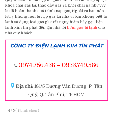
khóa chai gas lại, tháo dây gas ra khỏi chai ga như vậy
là đã hoàn thành quá trình nạp gas, Ngoài ra bạn nên
lưu ý không nên tự nạp gas tại nhà vì bạn không biết tủ
lạnh sử dụng loại gas gì ? rất nguy hiểm hãy gọi điện
lạnh kim tín phát đến tận nhà tới
bơm gas tủ lạnh
cho
nhà quý khách.
CÔNG TY ĐIỆN LẠNH KIM TÍN PHÁT
0974.756.436
–
0933.749.566
Địa chỉ:
181/5 Dương Văn Dương, P. Tân
Quý, Q. Tân Phú, TP.HCM
4
/
5
(
3
bình chọn
)