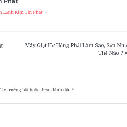
n Phát
iện Lạnh Kim Tín Phát →
ng
Máy Giặt Hư Hỏng Phải Làm Sao, Sửa Nh
Thế Nào ?
ác trường bắt buộc được đánh dấu
*