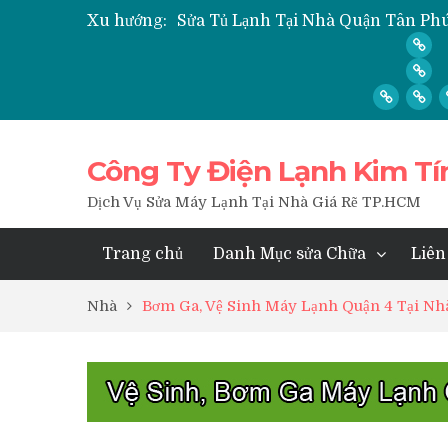
Xu hướng:
Sửa Tủ Lạnh Tại Nhà Quận Tân Phú
” Hỏi ” Máy Lạnh Kém Lạnh, Chỉ C
” Hỏi ” Có Nên Bơm Gas Mỗi Khi V
Nạp Gas, Thay Gas, Bơm Gas Máy 
Dịch Vụ Sửa Tủ Lạnh Tại Nhà Quận
Công Ty Điện Lạnh Kim Tí
Dịch Vụ Sửa Máy Lạnh Tại Nhà Giá Rẽ TP.HCM
Trang chủ
Danh Mục sửa Chữa
Liên
Nhà
Bơm Ga, Vệ Sinh Máy Lạnh Quận 4 Tại Nh