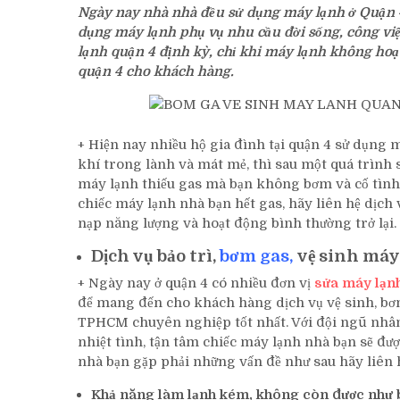
Ngày nay nhà nhà đều sử dụng máy lạnh ở Quận 4
Ga,
dụng máy lạnh phụ vụ nhu cầu đời sống, công việ
Vệ
lạnh quận 4 định kỳ, chỉ khi máy lạnh không hoạ
Sinh
quận 4 cho khách hàng.
Máy
Lạnh
Quận
4
+ Hiện nay nhiều hộ gia đình tại quận 4 sử dụng 
Tại
khí trong lành và mát mẻ, thì sau một quá trình s
Nhà
máy lạnh thiếu gas mà bạn không bơm và cố tình 
Uy
chiếc máy lạnh nhà bạn hết gas, hãy liên hệ dịc
Tín
nạp năng lượng và hoạt động bình thường trở lại.
Dịch vụ bảo trì,
bơm gas,
vệ sinh máy
+ Ngày nay ở quận 4 có nhiều đơn vị
sửa máy lạn
để mang đến cho khách hàng dịch vụ vệ sinh, bơm
TPHCM chuyên nghiệp tốt nhất. Với đội ngũ nhân
nhiệt tình, tận tâm chiếc máy lạnh nhà bạn sẽ đ
nhà bạn gặp phải những vấn đề như sau hãy liên 
Khả năng làm lạnh kém, không còn được như 