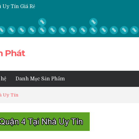
 Uy Tín Giá Rẻ
ó Gió Không Lạnh Phải Làm Sao?
ệ Sinh, Tháo Lắp Máy Lạnh Hay Không?
Lạnh Quận Thủ Đức
 3
n Phát
 hệ
Danh Mục Sản Phẩm
à Uy Tín