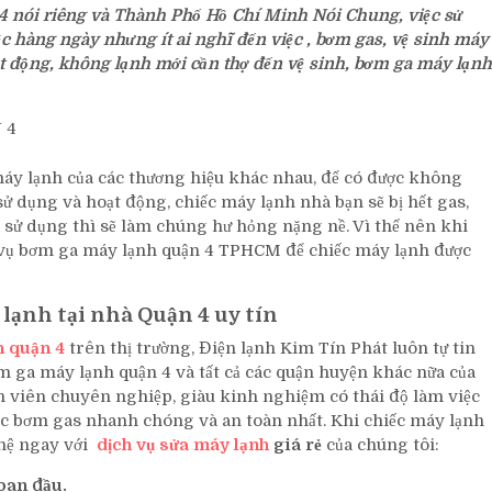
 nói riêng và Thành Phố Hồ Chí Minh Nói Chung, việc sử
c hàng ngày nhưng ít ai nghĩ đến việc , bơm gas, vệ sinh máy
t động, không lạnh mới cần thợ đến vệ sinh, bơm ga máy lạnh
máy lạnh của các thương hiệu khác nhau, để có được không
ử dụng và hoạt động, chiếc máy lạnh nhà bạn sẽ bị hết gas,
sử dụng thì sẽ làm chúng hư hỏng nặng nề. Vì thế nên khi
h vụ bơm ga máy lạnh quận 4 TPHCM để chiếc máy lạnh được
 lạnh tại nhà Quận 4 uy tín
h quận 4
trên thị trường, Điện lạnh Kim Tín Phát luôn tự tin
 ga máy lạnh quận 4 và tất cả các quận huyện khác nữa của
 viên chuyên nghiệp, giàu kinh nghiệm có thái độ làm việc
ược bơm gas nhanh chóng và an toàn nhất. Khi chiếc máy lạnh
hệ ngay với
dịch vụ sửa máy lạnh
giá rẻ
của chúng tôi:
ban đầu.