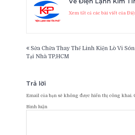
Về Điện Lạnh Kim Tí
Xem tất cả các bài viết của Đ
Điều
Sửa Chữa Thay Thế Linh Kiện Lò Vi Só
hướng
Tại Nhà TP,HCM
bài
viết
Trả lời
Email của bạn sẽ không được hiển thị công khai.
C
Bình luận