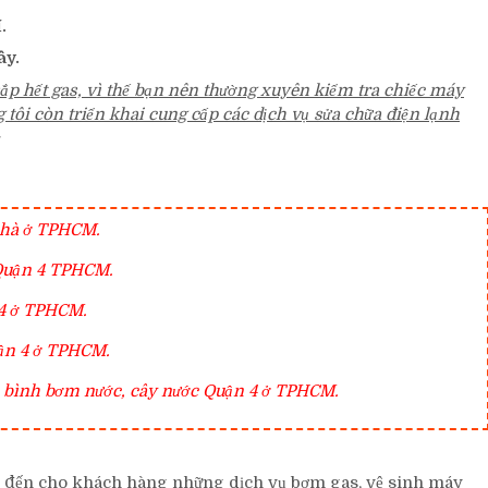
.
ây.
ắp hết gas, vì thế bạn nên thường xuyên kiểm tra chiếc máy
 tôi còn triển khai cung cấp các dịch vụ sửa chữa điện lạnh
 nhà ở TPHCM.
 Quận 4 TPHCM.
n 4 ở TPHCM.
Quận 4 ở TPHCM.
h, bình bơm nước, cây nước Quận 4 ở TPHCM.
 đến cho khách hàng những dịch vụ bơm gas, vệ sinh máy