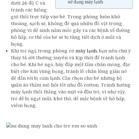
sử dụng máy lạnh
dưới 26 độ C và
tránh các luồng
gió thổi trực tiếp vào bé. Trong phòng luôn khô
thoáng, sạch sẽ, không để quá nhiều đồ vật trong
phòng vì dễ sinh nấm mốc gây ra các bệnh về đường
hô hấp, cơ thể của bé sẽ bị tăng tiết dịch ở mũi và
họng.
Khi trẻ ngủ trong phòng có
máy lạnh
, bạn nên chú ý
thay tã ướt thường xuyên và kịp thời để tránh lạnh
cho bé. Khi bé ngủ, hãy đắp một tấm chăn mỏng, đặc
biệt che kín vùng bụng, tránh lỗ chân lông giãn nở
dễ dẫn tới bị cảm lạnh. Cần chọn cho bé những bộ
quần áo thấm mồ hôi tốt như đồ cotton. Tránh hướng
máy lạnh thổi thẳng vào mặt và đầu trẻ, vì như vậy,
trẻ dễ bị ngạt mũi, khó thở, dễ mắc bệnh về hô hấp,
viêm họng.