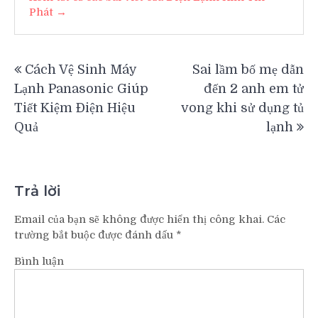
Phát →
Điều
Cách Vệ Sinh Máy
Sai lầm bố mẹ dẫn
hướng
Lạnh Panasonic Giúp
đến 2 anh em tử
bài
Tiết Kiệm Điện Hiệu
vong khi sử dụng tủ
viết
Quả
lạnh
Trả lời
Email của bạn sẽ không được hiển thị công khai.
Các
trường bắt buộc được đánh dấu
*
Bình luận