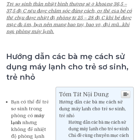
Trẻ sơ sinh thân nhiệt bình thường sẽ ở khoảng 36,5 –
37,5 độ C nếu được chăm sóc đúng cách, cơ thể của bé có
thể chịu được nhiệt độ phòng từ 25 – 28 độ C khi bé được
mặc đủ ấm, bạn nên mang bao tay, bao vớ, đội mũ…khi
ngủ phòng máy lạnh.
Hướng dẫn các bà mẹ cách sử
dụng máy lạnh cho trẻ sơ sinh,
trẻ nhỏ
Tóm Tắt Nội Dung
Bạn có thể để trẻ
Hướng dẫn các bà mẹ cách sử
sơ sinh trong
dụng máy lạnh cho trẻ sơ sinh,
phòng có
máy
trẻ nhỏ
lạnh
nhưng
Hướng dẫn các bà mẹ cách sử
không để nhiệt
dụng máy lạnh cho trẻ sơ sinh
Chủ đề cùng chuyên mục cách
độ phòng lạnh