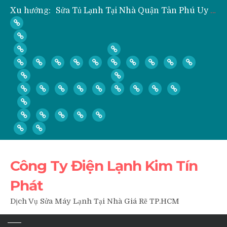
Sửa Tủ Lạnh Tại Nhà Quận Tân Phú Uy Tín Giá Rẻ
Xu hướng:
” Hỏi ” Máy Lạnh Kém Lạnh, Chỉ Có Gió Không Lạnh Phải Làm Sao?
” Hỏi ” Có Nên Bơm Gas Mỗi Khi Vệ Sinh, Tháo Lắp Máy Lạnh Hay Không?
Nạp Gas, Thay Gas, Bơm Gas Máy Lạnh Quận Thủ Đức
Dịch Vụ Sửa Tủ Lạnh Tại Nhà Quận 3
Công Ty Điện Lạnh Kim Tín
Phát
Dịch Vụ Sửa Máy Lạnh Tại Nhà Giá Rẽ TP.HCM