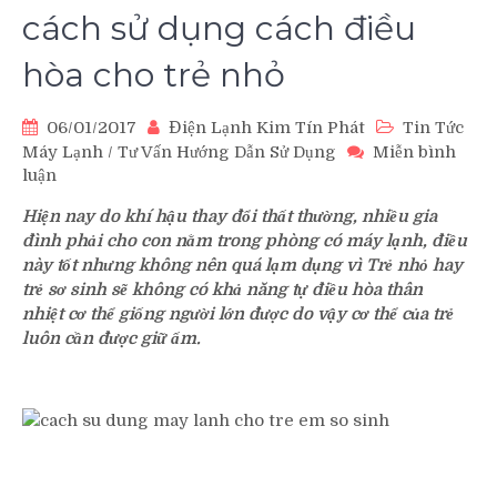
cách sử dụng cách điều
hòa cho trẻ nhỏ
06/01/2017
Điện Lạnh Kim Tín Phát
Tin Tức
Máy Lạnh
/
Tư Vấn Hướng Dẫn Sử Dụng
Miễn bình
luận
trên
Hướng
Hiện nay do khí hậu thay đổi thất thường, nhiều gia
dẫn
đình phải cho con nằm trong phòng có máy lạnh, điều
các
này tốt nhưng không nên quá lạm dụng vì Trẻ nhỏ hay
bà
trẻ sơ sinh sẽ không có khả năng tự điều hòa thân
mẹ
nhiệt cơ thể giống người lớn được do vậy cơ thể của trẻ
cách sử
luôn cần được giữ ấm.
dụng
cách
điều
hòa
cho
trẻ
nhỏ